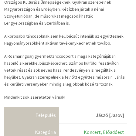
Országos Kulturális Ünnepségeknek. Gyakran szerepelnek
Magyarországon és Erdélyben. Két ízben jártak a néhai
Szovjetunióban ,de műsorukat megcsodálhatták
Lengyelországban és Szerbiában is.
A korosabb táncosoknak sem kell búcsút inteniük az együttesnek.
Hagyományorzókként aktívan tevékenykedhetnek tovább.
A Rozmaringsarj gyermektánccsoport a maga kategóriájában
hasonló sikerekkel büszkélkedhet. Számos külföldi fesztiválon
vettek részt és sok neves hazai rendezvényen is megállták a
helyüket. Gyakran szerepelnek a felnőtt együttes műsorain. Járási
és kerületi versenyeken mindig a legjobbak közé tartoznak.
Mindenkit sok szeretettel várnak!
Település
Jászó [Jasov]
Kategória
Koncert, Előadóest