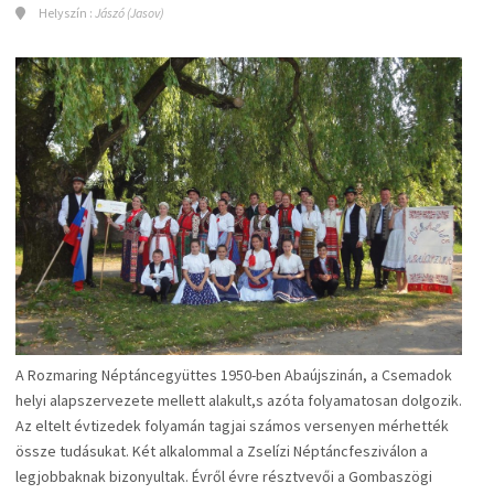
Helyszín :
Jászó (Jasov)
A Rozmaring Néptáncegyüttes 1950-ben Abaújszinán, a Csemadok
helyi alapszervezete mellett alakult,s azóta folyamatosan dolgozik.
Az eltelt évtizedek folyamán tagjai számos versenyen mérhették
össze tudásukat. Két alkalommal a Zselízi Néptáncfesziválon a
legjobbaknak bizonyultak. Évről évre résztvevői a Gombaszögi