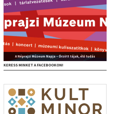
A Néprajzi Múzeum Napja – Őrzött tájak, élő tudás
KERESS MINKET A FACEBOOKON!