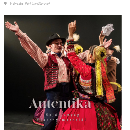
Helyszín :
Párkány (Štúrovo)