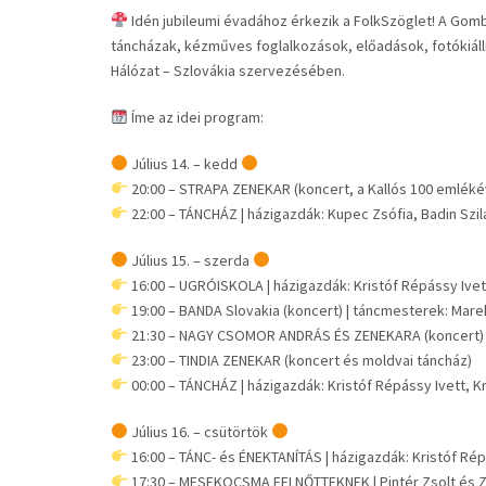
Idén jubileumi évadához érkezik a FolkSzöglet! A Gom
táncházak, kézműves foglalkozások, előadások, fotókiáll
Hálózat – Szlovákia szervezésében.
Íme az idei program:
Július 14. – kedd
20:00 – STRAPA ZENEKAR (koncert, a Kallós 100 emléké
22:00 – TÁNCHÁZ | házigazdák: Kupec Zsófia, Badin Szil
Július 15. – szerda
16:00 – UGRÓISKOLA | házigazdák: Kristóf Répássy Ivett,
19:00 – BANDA Slovakia (koncert) | táncmesterek: Mare
21:30 – NAGY CSOMOR ANDRÁS ÉS ZENEKARA (koncert)
23:00 – TINDIA ZENEKAR (koncert és moldvai táncház)
00:00 – TÁNCHÁZ | házigazdák: Kristóf Répássy Ivett, Kr
Július 16. – csütörtök
16:00 – TÁNC- és ÉNEKTANÍTÁS | házigazdák: Kristóf Répá
17:30 – MESEKOCSMA FELNŐTTEKNEK | Pintér Zsolt és 