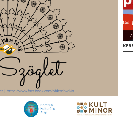
A
KER