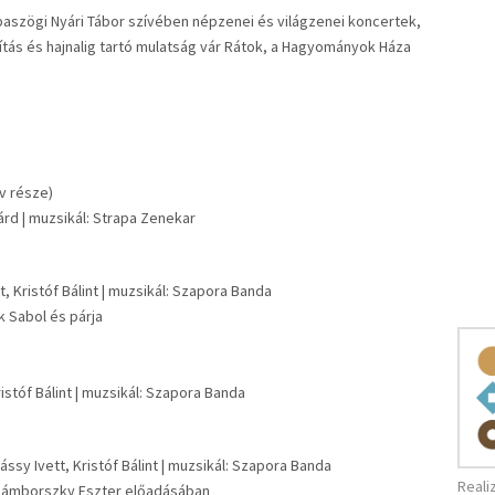
baszögi Nyári Tábor szívében népzenei és világzenei koncertek,
ítás és hajnalig tartó mulatság vár Rátok, a Hagyományok Háza
v része)
árd | muzsikál: Strapa Zenekar
 Kristóf Bálint | muzsikál: Szapora Banda
k Sabol és párja
istóf Bálint | muzsikál: Szapora Banda
ssy Ivett, Kristóf Bálint | muzsikál: Szapora Banda
Reali
Zámborszky Eszter előadásában