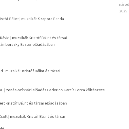
národ
2025
istóf Bálint | muzsikál: Szapora Banda
ávid | muzsikál: Kristóf Bálint és társai
Zámborszky Eszter előadásában
 | muzsikál: Kristóf Bálint és társai
ÁNC | zenés-színházi előadás Federico García Lorca költészete
t Kristóf Bálint és társai előadásában
lt | muzsikál: Kristóf Bálint és társai
nk!