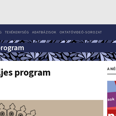
G
TEVÉKENYSÉG
ADATBÁZISOK
OKTATÓVIDEÓ-SOROZAT
 program
A NÉ
ljes program