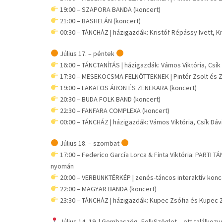
19:00 – SZAPORA BANDA (koncert)
21:00 – BASHELÁN (koncert)
00:30 – TÁNCHÁZ | házigazdák: Kristóf Répássy Ivett, Kr
Július 17. – péntek
16:00 – TÁNCTANÍTÁS | házigazdák: Vámos Viktória, Csík D
17:30 – MESEKOCSMA FELNŐTTEKNEK | Pintér Zsolt és 
19:00 – LAKATOS ÁRON ÉS ZENEKARA (koncert)
20:30 – BUDA FOLK BAND (koncert)
22:30 – FANFARA COMPLEXA (koncert)
00:00 – TÁNCHÁZ | házigazdák: Vámos Viktória, Csík Dávid
Július 18. – szombat
17:00 – Federico García Lorca & Finta Viktória: PARTI T
nyomán
20:00 – VERBUNKTÉRKÉP | zenés-táncos interaktív koncer
22:00 – MAGYAR BANDA (koncert)
23:30 – TÁNCHÁZ | házigazdák: Kupec Zsófia és Kupec Zso
Július 14–19. | Gombaszög, FolkSzöglet – ott találkozu