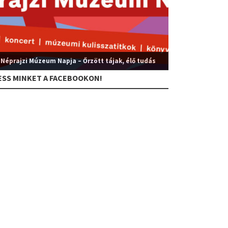
 Néprajzi Múzeum Napja – Őrzött tájak, élő tudás
ESS MINKET A FACEBOOKON!