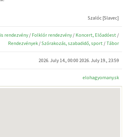
Szalóc [Slavec]
lis rendezvény
/
Folklór rendezvény
/
Koncert, Előadóest
/
Rendezvények
/
Szórakozás, szabadidő, sport
/
Tábor
2026. July 14., 00:00 2026. July 19., 23:59
elohagyomany.sk