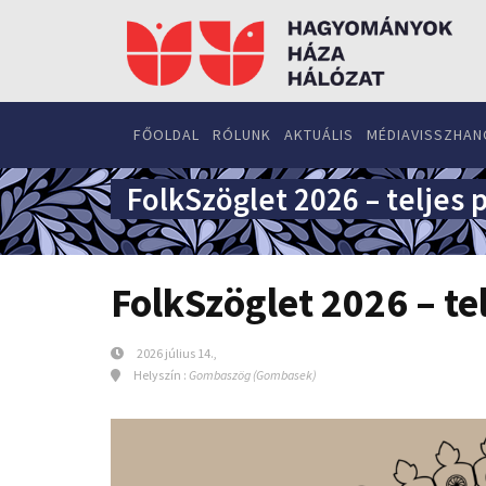
FŐOLDAL
RÓLUNK
AKTUÁLIS
MÉDIAVISSZHAN
FolkSzöglet 2026 – teljes
FolkSzöglet 2026 – te
2026 július 14.,
Helyszín :
Gombaszög (Gombasek)