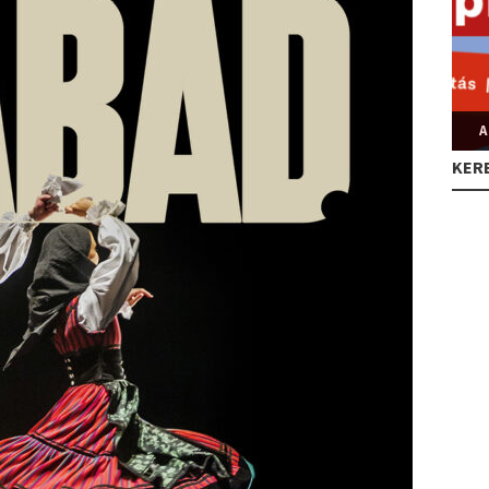
A
KER