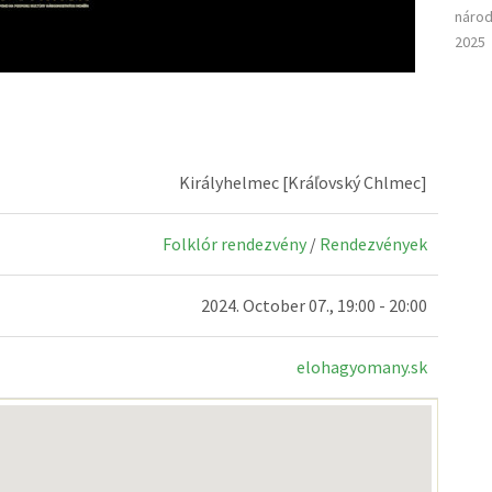
národ
2025
Királyhelmec [Kráľovský Chlmec]
Folklór rendezvény
/
Rendezvények
2024. October 07., 19:00 - 20:00
elohagyomany.sk