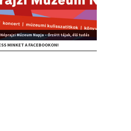
 Néprajzi Múzeum Napja – Őrzött tájak, élő tudás
ESS MINKET A FACEBOOKON!