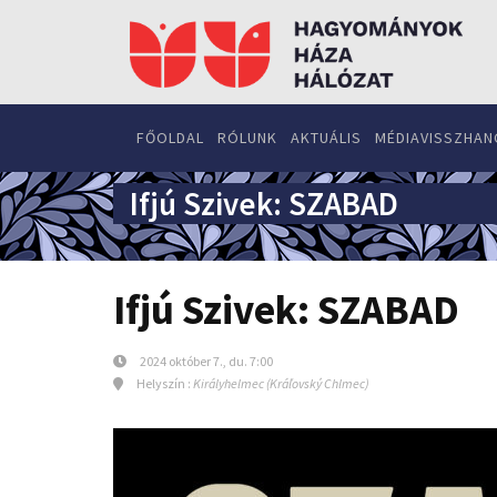
FŐOLDAL
RÓLUNK
AKTUÁLIS
MÉDIAVISSZHAN
Ifjú Szivek: SZABAD
Ifjú Szivek: SZABAD
2024 október 7., du. 7:00
Helyszín :
Királyhelmec (Kráľovský Chlmec)