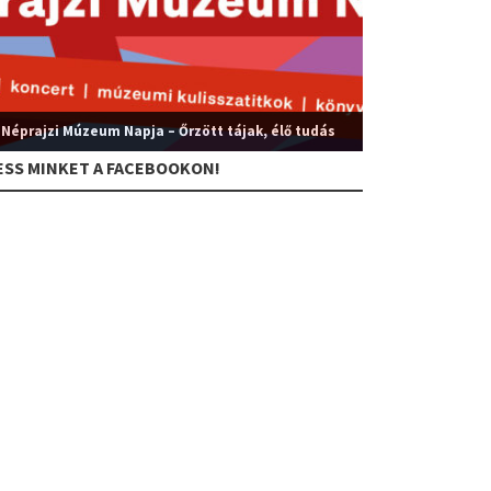
 Néprajzi Múzeum Napja – Őrzött tájak, élő tudás
ESS MINKET A FACEBOOKON!