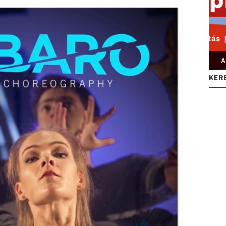
A
KER