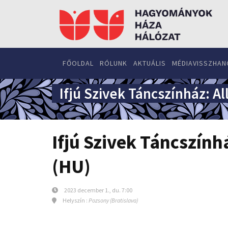
FŐOLDAL
RÓLUNK
AKTUÁLIS
MÉDIAVISSZHAN
Ifjú Szivek Táncszínház: A
Ifjú Szivek Táncszính
(HU)
2023 december 1., du. 7:00
Helyszín :
Pozsony (Bratislava)