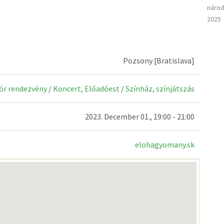
národ
2025
Pozsony [Bratislava]
ór rendezvény
/
Koncert, Előadóest
/
Színház, színjátszás
2023. December 01., 19:00 - 21:00
elohagyomany.sk