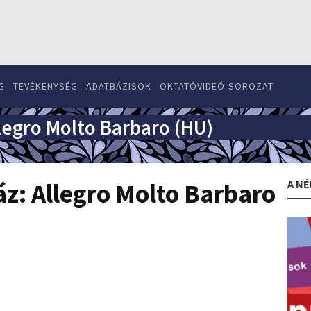
G
TEVÉKENYSÉG
ADATBÁZISOK
OKTATÓVIDEÓ-SOROZAT
llegro Molto Barbaro (HU)
A NÉ
áz: Allegro Molto Barbaro