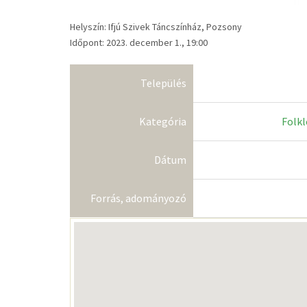
Helyszín: Ifjú Szivek Táncszínház, Pozsony
Időpont: 2023. december 1., 19:00
Település
Kategória
Folkl
Dátum
Forrás, adományozó