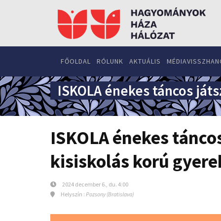
FŐOLDAL
RÓLUNK
AKTUÁLIS
MÉDIAVISSZHAN
ISKOLA énekes táncos játs
ISKOLA énekes táncos
kisiskolás korú gyer
2024 december 6., du. 4:00
Helyszín :
Pozsony (Bratislava)