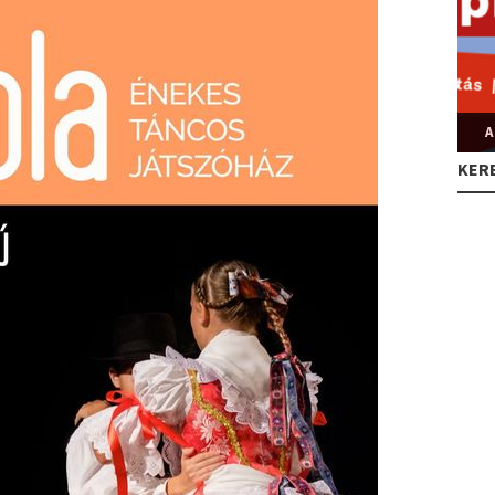
A
KER