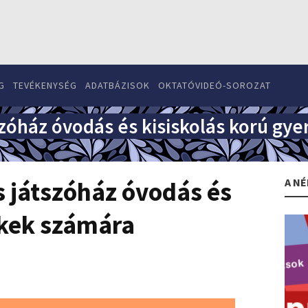
G
TEVÉKENYSÉG
ADATBÁZISOK
OKTATÓVIDEÓ-SOROZAT
zóház óvodás és kisiskolás korú gy
A NÉ
 játszóház óvodás és
ekek számára