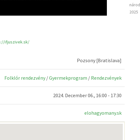
národ
2025
://ifjuszivek.sk/
Pozsony [Bratislava]
Folklór rendezvény
/
Gyermekprogram
/
Rendezvények
2024. December 06., 16:00 - 17:30
elohagyomany.sk