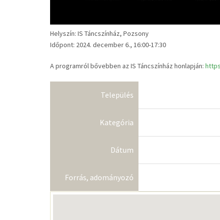
Helyszín: IS Táncszínház, Pozsony
Időpont: 2024. december 6., 16:00-17:30
A programról bővebben az IS Táncszínház honlapján:
https
Település
Kategória
Dátum
Forrás, adományozó