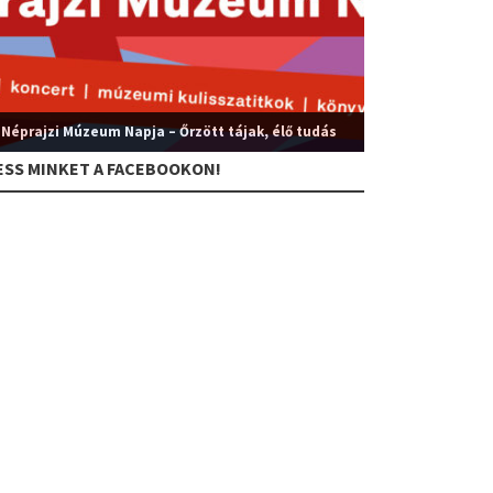
 Néprajzi Múzeum Napja – Őrzött tájak, élő tudás
ESS MINKET A FACEBOOKON!