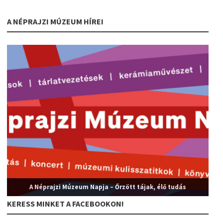
A NÉPRAJZI MÚZEUM HÍREI
A Néprajzi Múzeum Napja – Őrzött tájak, élő tudás
KERESS MINKET A FACEBOOKON!