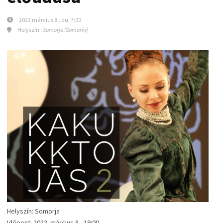
2023 március 8., du. 7:00
Helyszín :
Somorja (Šamorín)
Helyszín: Somorja
Időpont: 2023. március 8., 19:00