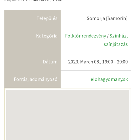
Település
Somorja [Šamorín]
Kategória
Folklór rendezvény
/
Színház,
színjátszás
Dátum
2023. March 08., 19:00 - 20:00
Forrás, adományozó
elohagyomany.sk