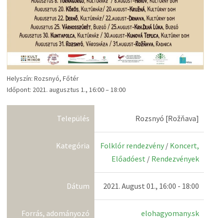
Helyszín: Rozsnyó, Főtér
Időpont: 2021. augusztus 1., 16:00 – 18:00
Település
Rozsnyó [Rožňava]
Kategória
Folklór rendezvény
/
Koncert,
Előadóest
/
Rendezvények
Dátum
2021. August 01., 16:00 - 18:00
Forrás, adományozó
elohagyomany.sk