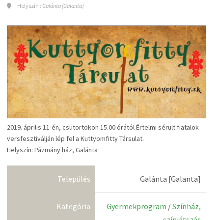
Helyszín :
Galánta (Galanta)
2019. április 11-én, csütörtökön 15.00 órától Értelmi sérült fiatalok
versfesztiválján lép fel a Kuttyomfitty Társulat.
Helyszín: Pázmány ház, Galánta
Település
Galánta [Galanta]
Kategória
Gyermekprogram
/
Színház,
színjátszás