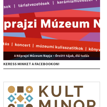
A Néprajzi Múzeum Napja – Őrzött tájak, élő tudás
KERESS MINKET A FACEBOOKON!