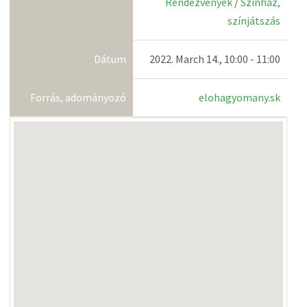
Rendezvények
/
Színház,
színjátszás
Dátum
2022. March 14., 10:00 - 11:00
Forrás, adományozó
elohagyomany.sk