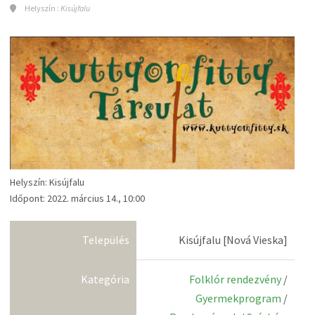
Helyszín :
Kisújfalu
Helyszín: Kisújfalu
Időpont: 2022. március 14., 10:00
Település
Kisújfalu [Nová Vieska]
Kategória
Folklór rendezvény
/
Gyermekprogram
/