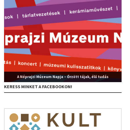
A Néprajzi Múzeum Napja – Őrzött tájak, élő tudás
KERESS MINKET A FACEBOOKON!