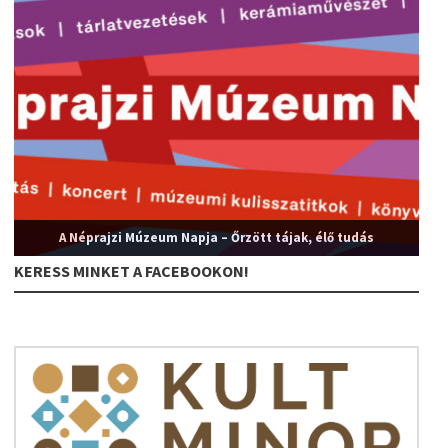
A Néprajzi Múzeum Napja – Őrzött tájak, élő tudás
KERESS MINKET A FACEBOOKON!