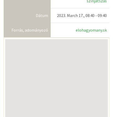
színjátszás
Dátum
2023. March 17., 08:40 - 09:40
Forrás, adományozó
elohagyomany.sk