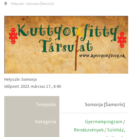
Helyszín :
Somorja (Šamorín)
Helyszín: Somorja
Időpont: 2023. március 17., 8:40
Település
Somorja [Šamorín]
Kategória
Gyermekprogram
/
Rendezvények
/
Színház,