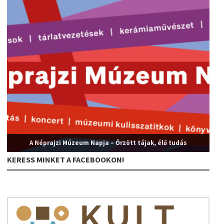
A Néprajzi Múzeum Napja – Őrzött tájak, élő tudás
KERESS MINKET A FACEBOOKON!