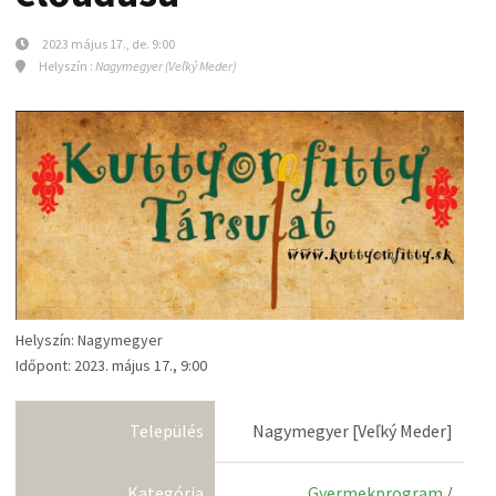
2023 május 17., de. 9:00
Helyszín :
Nagymegyer (Veľký Meder)
Helyszín: Nagymegyer
Időpont: 2023. május 17., 9:00
Település
Nagymegyer [Veľký Meder]
Kategória
Gyermekprogram
/