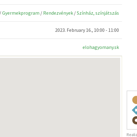
/
Gyermekprogram
/
Rendezvények
/
Színház, színjátszás
2023. February 16., 10:00 - 11:00
elohagyomany.sk
Reali