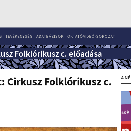
G
TEVÉKENYSÉG
ADATBÁZISOK
OKTATÓVIDEÓ-SOROZAT
kusz Folklórikusz c. előadása
A NÉ
: Cirkusz Folklórikusz c.