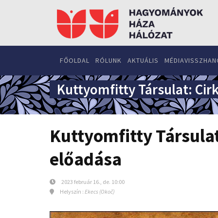
FŐOLDAL
RÓLUNK
AKTUÁLIS
MÉDIAVISSZHAN
Kuttyomfitty Társulat: Cir
Kuttyomfitty Társulat
előadása
2023 február 16., de. 10:00
Helyszín :
Ekecs (Okoč)