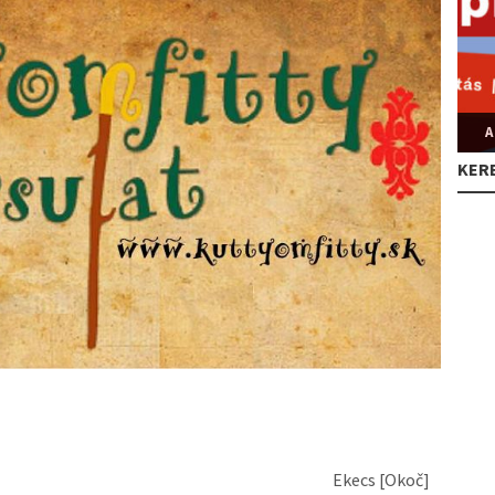
A
KER
Ekecs [Okoč]