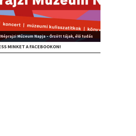
 Néprajzi Múzeum Napja – Őrzött tájak, élő tudás
ESS MINKET A FACEBOOKON!