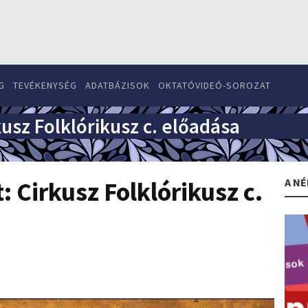
G
TEVÉKENYSÉG
ADATBÁZISOK
OKTATÓVIDEÓ-SOROZAT
kusz Folklórikusz c. előadása
A NÉ
: Cirkusz Folklórikusz c.