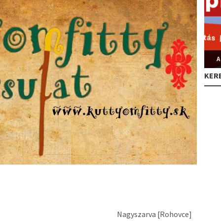
A
KER
Nagyszarva [Rohovce]