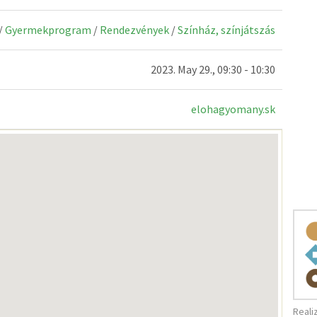
/
Gyermekprogram
/
Rendezvények
/
Színház, színjátszás
2023. May 29., 09:30 - 10:30
elohagyomany.sk
Reali