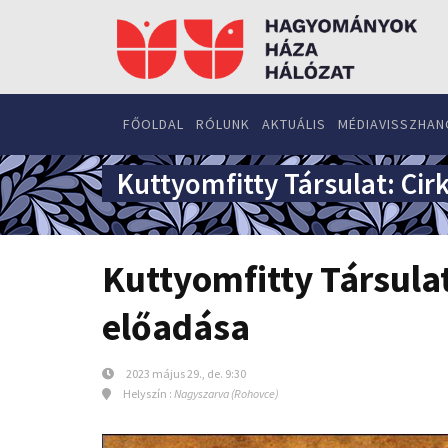
FŐOLDAL
RÓLUNK
AKTUÁLIS
MÉDIAVISSZHAN
Kuttyomfitty Társulat: Cir
Kuttyomfitty Társulat
előadása
2023 május 29., de. 9:30
Helyszín :
Nagyszarva (Rohovce)