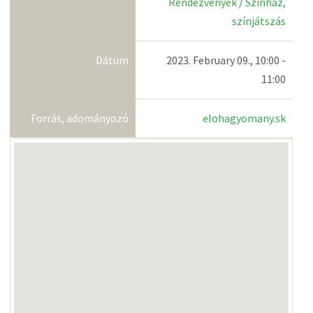
Rendezvények
/
Színház,
színjátszás
Dátum
2023. February 09., 10:00 -
11:00
Forrás, adományozó
elohagyomany.sk