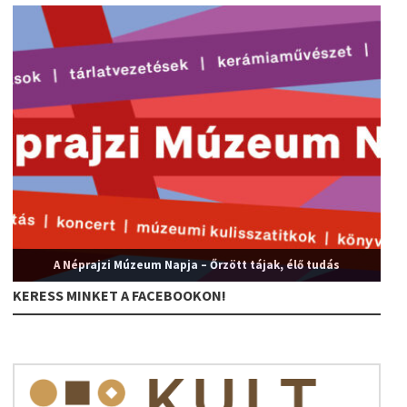
A Néprajzi Múzeum Napja – Őrzött tájak, élő tudás
KERESS MINKET A FACEBOOKON!