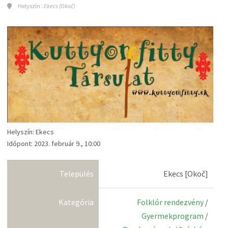
Helyszín :
Ekecs (Okoč)
Helyszín: Ekecs
Időpont: 2023. február 9., 10:00
Település
Ekecs [Okoč]
Kategória
Folklór rendezvény
/
Gyermekprogram
/