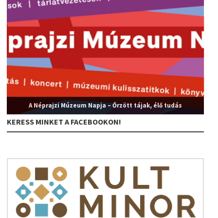
A Néprajzi Múzeum Napja – Őrzött tájak, élő tudás
KERESS MINKET A FACEBOOKON!