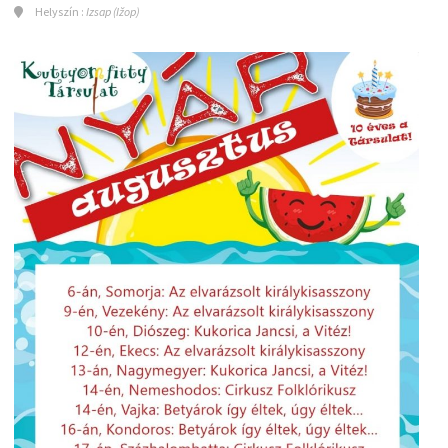
Helyszín :
Izsap (Ižop)