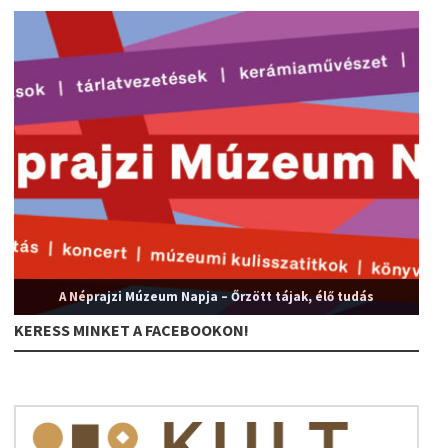
A Néprajzi Múzeum Napja – Őrzött tájak, élő tudás
KERESS MINKET A FACEBOOKON!