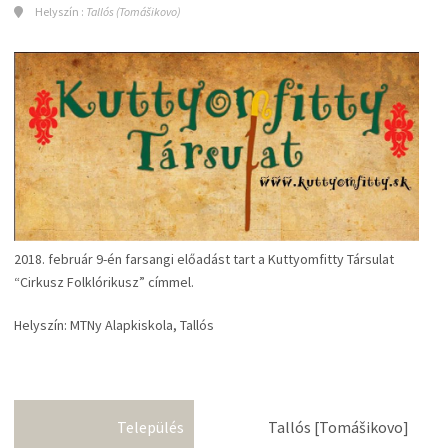
Helyszín :
Tallós (Tomášikovo)
2018. február 9-én farsangi előadást tart a Kuttyomfitty Társulat
“Cirkusz Folklórikusz” címmel.
Helyszín: MTNy Alapkiskola, Tallós
Település
Tallós [Tomášikovo]