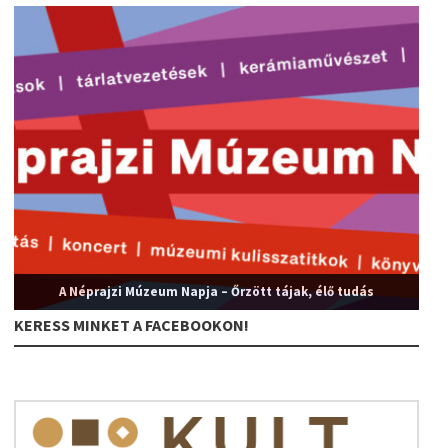
A Néprajzi Múzeum Napja – Őrzött tájak, élő tudás
KERESS MINKET A FACEBOOKON!