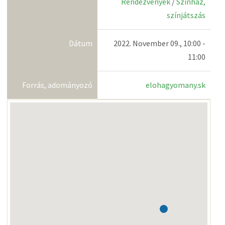
Rendezvények
/
Színház,
színjátszás
Dátum
2022. November 09., 10:00 -
11:00
Forrás, adományozó
elohagyomany.sk