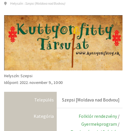
Helyszín :
Szepsi (Moldava nad Bodvou)
Helyszín: Szepsi
Időpont: 2022. november 9., 10:00
Település
Szepsi [Moldava nad Bodvou]
Kategória
Folklór rendezvény
/
Gyermekprogram
/