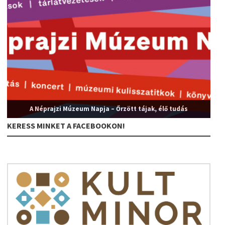
A Néprajzi Múzeum Napja – Őrzött tájak, élő tudás
KERESS MINKET A FACEBOOKON!