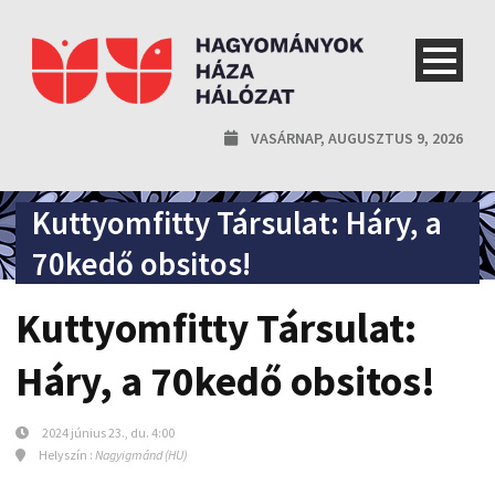
VASÁRNAP, AUGUSZTUS 9, 2026
Kuttyomfitty Társulat: Háry, a
70kedő obsitos!
Kuttyomfitty Társulat:
Háry, a 70kedő obsitos!
2024 június 23., du. 4:00
Helyszín :
Nagyigmánd (HU)