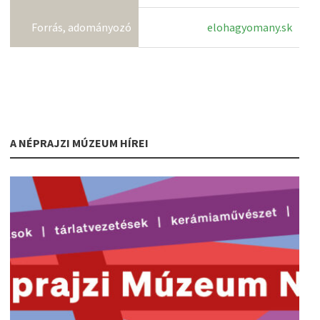
Forrás, adományozó
elohagyomany.sk
A NÉPRAJZI MÚZEUM HÍREI