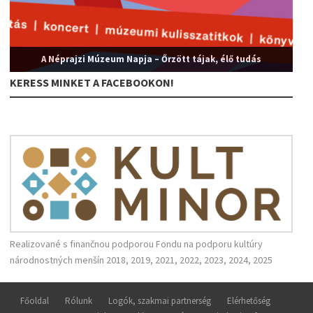
A Néprajzi Múzeum Napja – Őrzött tájak, élő tudás
KERESS MINKET A FACEBOOKON!
Realizované s finančnou podporou Fondu na podporu kultúry
národnostných menšín 2018, 2019, 2021, 2022, 2023, 2024, 2025
Főoldal
Rólunk
Logók, szakmai partnerség
Elérhetőség