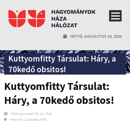
HÉTFŐ, AUGUSZTUS 10, 2026
Kuttyomfitty Társulat: Háry, a
70kedő obsitos!
Kuttyomfitty Társulat:
Háry, a 70kedő obsitos!
2024 november 16., du. 5:00
Helyszín :
Szabadka (SRB)