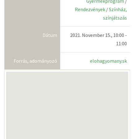
Gyermekprogram
/
Rendezvények
/
Színház,
színjátszás
Dátum
2021. November 15., 10:00 -
11:00
Forrás, adományozó
elohagyomany.sk