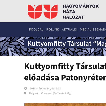
FŐOLDAL
RÓLUNK
AKTUÁLIS
MÉDIAVISSZHAN
Kuttyomfitty Társulat “Ma
Kuttyomfitty Társulat
előadása Patonyréte
2018 március 14., du. 5:00
Helyszín :
Patonyrét (Potônske Lúky)