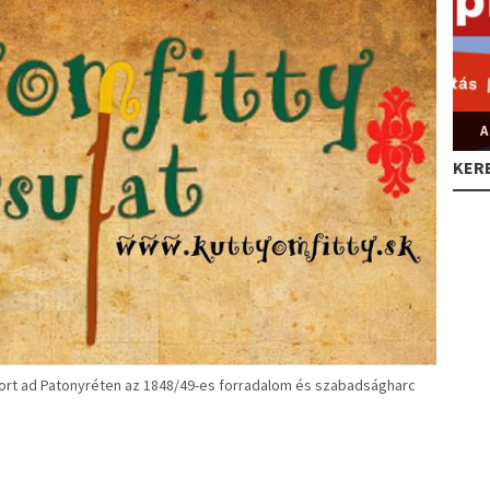
A
KER
sort ad Patonyréten az 1848/49-es forradalom és szabadságharc