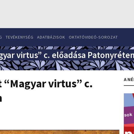
G
TEVÉKENYSÉG
ADATBÁZISOK
OKTATÓVIDEÓ-SOROZAT
gyar virtus” c. előadása Patonyréte
A NÉ
 “Magyar virtus” c.
n