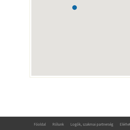
Főoldal
Rólunk
Logók, szakmai partnerség
Elérhe