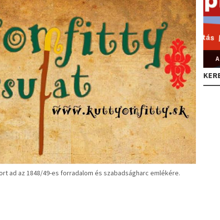
A
KER
sort ad az 1848/49-es forradalom és szabadságharc emlékére.