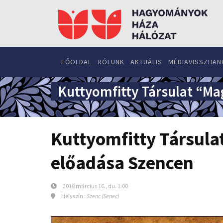
FŐOLDAL
RÓLUNK
AKTUÁLIS
MÉDIAVISSZHAN
Kuttyomfitty Társulat “Ma
Kuttyomfitty Társulat
előadása Szencen
2018 március 16., du. 1:00
Helyszín :
Szenc (Senec)