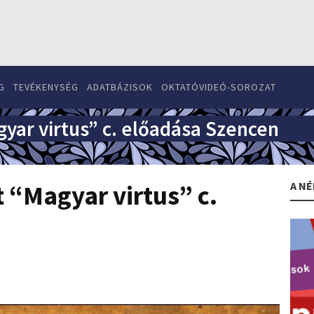
G
TEVÉKENYSÉG
ADATBÁZISOK
OKTATÓVIDEÓ-SOROZAT
gyar virtus” c. előadása Szencen
A NÉ
 “Magyar virtus” c.