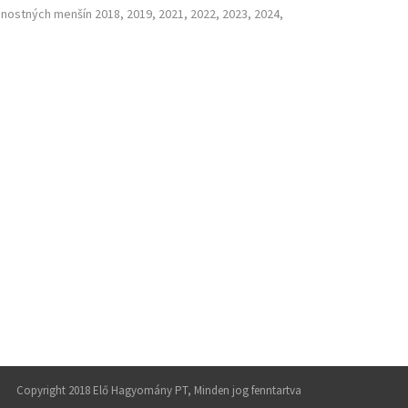
nostných menšín 2018, 2019, 2021, 2022, 2023, 2024,
Copyright 2018 Elő Hagyomány PT, Minden jog fenntartva