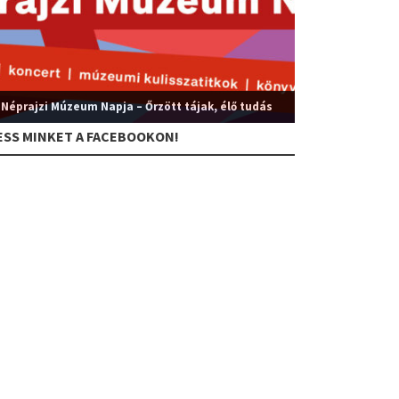
 Néprajzi Múzeum Napja – Őrzött tájak, élő tudás
ESS MINKET A FACEBOOKON!