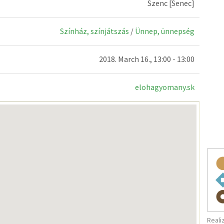
Szenc [Senec]
Színház, színjátszás
/
Ünnep, ünnepség
2018. March 16., 13:00 - 13:00
elohagyomany.sk
Reali