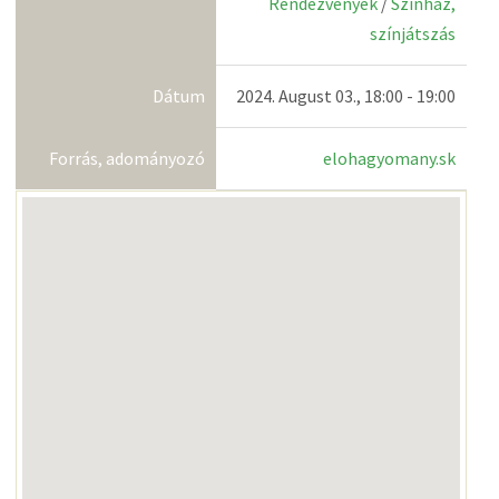
Rendezvények
/
Színház,
színjátszás
Dátum
2024. August 03., 18:00 - 19:00
Forrás, adományozó
elohagyomany.sk