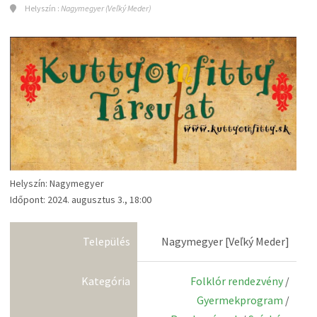
Helyszín :
Nagymegyer (Veľký Meder)
Helyszín: Nagymegyer
Időpont: 2024. augusztus 3., 18:00
Település
Nagymegyer [Veľký Meder]
Kategória
Folklór rendezvény
/
Gyermekprogram
/