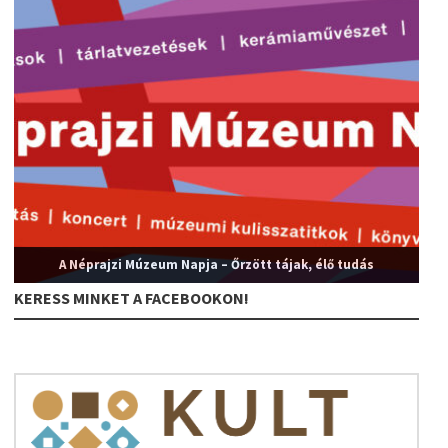
A Néprajzi Múzeum Napja – Őrzött tájak, élő tudás
KERESS MINKET A FACEBOOKON!