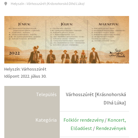
Helyszín :
Várhosszúrét (Krásnohorská Dlhá Lúka)
Helyszín: Várhosszúrét
Időpont: 2022. július 30.
Település
Várhosszúrét [Krásnohorská
Dlhá Lúka]
Kategória
Folklór rendezvény
/
Koncert,
Előadóest
/
Rendezvények