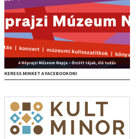
A Néprajzi Múzeum Napja – Őrzött tájak, élő tudás
KERESS MINKET A FACEBOOKON!