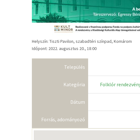
Helyszín: Tiszti Pavilon, szabadtéri színpad, Komárom
Időpont: 2022. augusztus 20., 18:00
Település
Kategória
Folklór rendezvén
Dátum
Forrás, adományozó