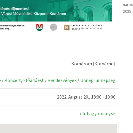
národ
2025
Komárom [Komárno]
y
/
Koncert, Előadóest
/
Rendezvények
/
Ünnep, ünnepség
2022. August 20., 18:00 - 19:00
elohagyomany.sk