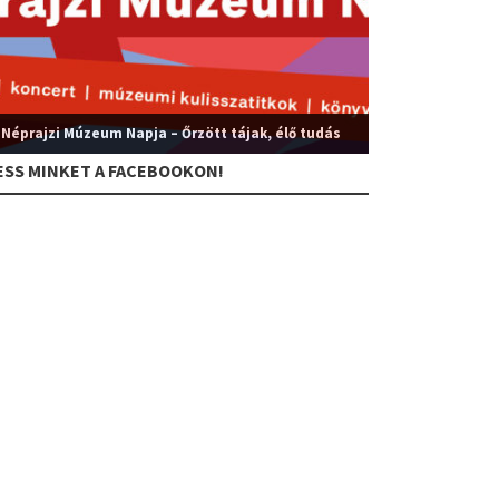
 Néprajzi Múzeum Napja – Őrzött tájak, élő tudás
ESS MINKET A FACEBOOKON!