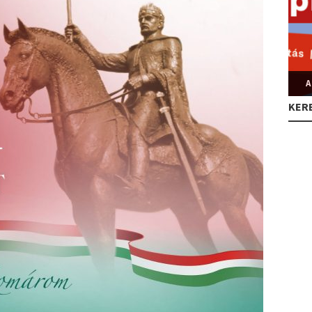
A
KER