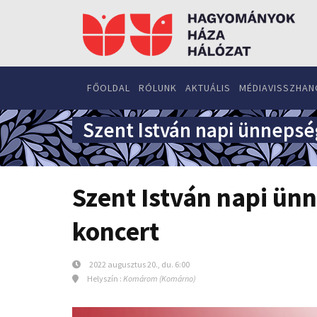
FŐOLDAL
RÓLUNK
AKTUÁLIS
MÉDIAVISSZHAN
Szent István napi ünnepsé
Szent István napi ün
koncert
2022 augusztus 20., du. 6:00
Helyszín :
Komárom (Komárno)