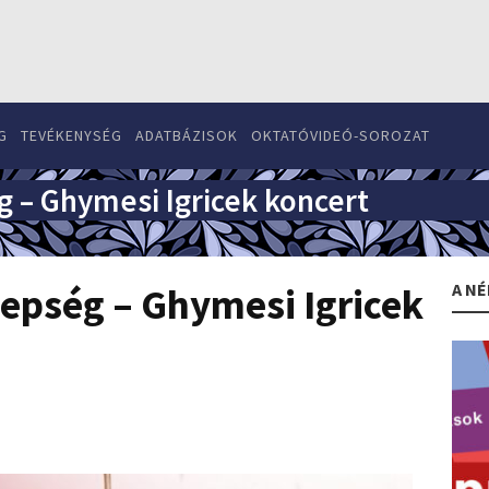
G
TEVÉKENYSÉG
ADATBÁZISOK
OKTATÓVIDEÓ-SOROZAT
g – Ghymesi Igricek koncert
A NÉ
nepség – Ghymesi Igricek