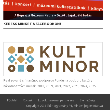
A Néprajzi Múzeum Napja – Őrzött tájak, élő tudás
KERESS MINKET A FACEBOOKON!
Realizované s finančnou podporou Fondu na podporu kultúry
národnostných menšín 2018, 2019, 2021, 2022, 2023, 2024, 2025
Főoldal
Rólunk
Logók, szakmai partnerség
Elérhetőség
Copyright 2018 Elő Hagyomány PT, Minden jog fenntartva