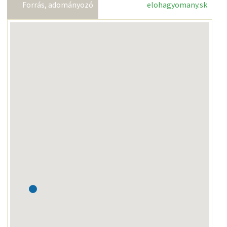
Forrás, adományozó
elohagyomany.sk