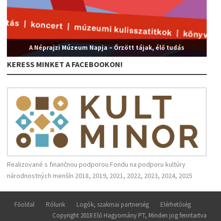
A Néprajzi Múzeum Napja – Őrzött tájak, élő tudás
KERESS MINKET A FACEBOOKON!
Realizované s finančnou podporou Fondu na podporu kultúry
národnostných menšín 2018, 2019, 2021, 2022, 2023, 2024, 2025
Főoldal
Rólunk
Logók, szakmai partnerség
Elérhetőség
Copyright 2018 Elő Hagyomány PT, Minden jog fenntartva