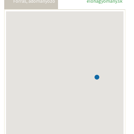
Forrás, adományozó
elohagyomany.sk