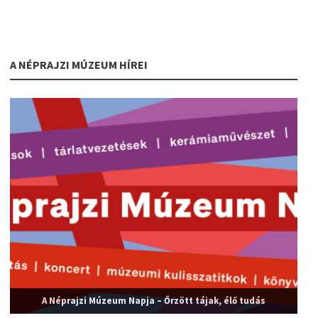
A NÉPRAJZI MÚZEUM HÍREI
A Néprajzi Múzeum Napja – Őrzött tájak, élő tudás