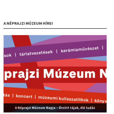
A NÉPRAJZI MÚZEUM HÍREI
A Néprajzi Múzeum Napja – Őrzött tájak, élő tudás