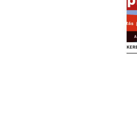
A
KER