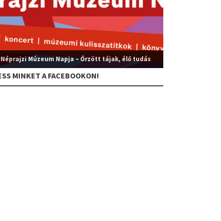
 Néprajzi Múzeum Napja – Őrzött tájak, élő tudás
ESS MINKET A FACEBOOKON!