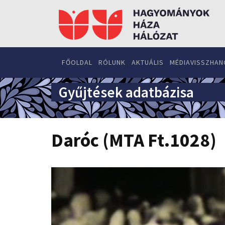
FŐOLDAL
RÓLUNK
AKTUÁLIS
MÉDIAVISSZHAN
Gyűjtések adatbázisa
Daróc (MTA Ft.1028)