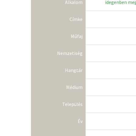
Alkalom
idegenben meg
Címke
Műfaj
Nemzetiség
Hangtár
Médium
Település
Év