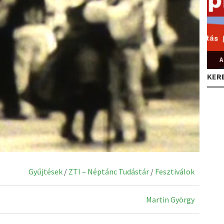
A
KER
Gyűjtések
/
ZTI – Néptánc Tudástár
/
Fesztiválok
Martin György