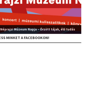
 Néprajzi Múzeum Napja – Őrzött tájak, élő tudás
ESS MINKET A FACEBOOKON!