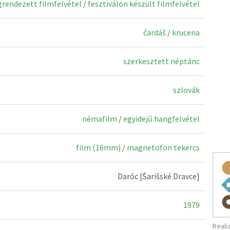
rendezett filmfelvétel
/
fesztiválon készült filmfelvétel
čardáš
/
krucena
szerkesztett néptánc
szlovák
némafilm
/
egyidejű hangfelvétel
film (16mm)
/
magnetofon tekercs
Daróc [Šarišské Dravce]
1979
Reali