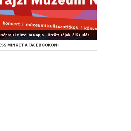
 Néprajzi Múzeum Napja – Őrzött tájak, élő tudás
ESS MINKET A FACEBOOKON!