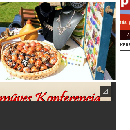
A
KER