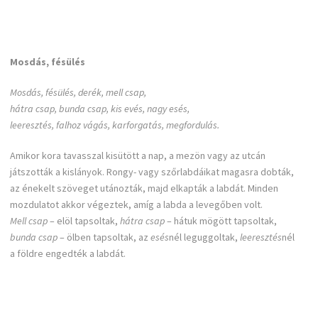
Mosdás, fésülés
Mosdás, fésülés, derék, mell csap,
hátra csap, bunda csap, kis evés, nagy esés,
leeresztés, falhoz vágás, karforgatás, megfordulás.
Amikor kora tavasszal kisütött a nap, a mezön vagy az utcán
játszották a kislányok. Rongy- vagy szőrlabdáikat magasra dobták,
az énekelt szöveget utánozták, majd elkapták a labdát. Minden
mozdulatot akkor végeztek, amíg a labda a levegőben volt.
Mell csap
– elöl tapsoltak,
hátra csap
– hátuk mögött tapsoltak,
bunda csap
– ölben tapsoltak, az
esés
nél leguggoltak,
leeresztés
nél
a földre engedték a labdát.