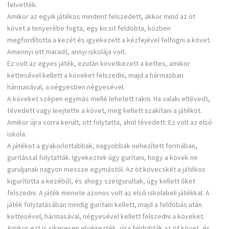
felvették.
Amikor az egyik játékos mindent felszedett, akkor mind az öt
követ a tenyerébe fogta, egy kicsit feldobta, közben
megfordította a kezét és igyekezett a kézfejével felfogni a követ.
Amennyi ott maradt, annyi iskolája volt.
Ez volt az egyes játék, ezután következett a kettes, amikor
kettesével kellett a köveket felszedni, majd a hármasban
hármasával, a négyesben négyesével.
A köveket szépen egymás mellé lehetett rakni. Ha valaki eltévedt,
tévedett vagy leejtette a követ, meg kellett szakítani a játékot.
Amikor újra sorra került, ott folytatta, ahol tévedett. Ez volt az első
iskola.
A játékot a gyakorlottabbak, nagyobbak nehezített formában,
gurítással folytatták. Igyekeztek úgy gurítani, hogy a kövek ne
guruljanak nagyon messze egymástól. Az öt kövecskét a játékos
kigurította a kezéből, és ahogy szétgurultak, úgy kellett őket
felszedni. A játék menete azonos volt az első iskolabeli játékkal. A
játék folytatásában mindig gurítani kellett, majd a feldobás után
kettesével, hármasával, négyesével kellett felszedni a köveket.
Amikor ezt is sikeresen elvégezték, újra feldobták az öt követ, és