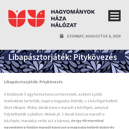
SZOMBAT, AUGUSZTUS 8, 2026
Libapásztorjáték: Pitykövezés
Libapásztorjáték: Pitykövezés
A kislányok 5 egyforma kavicsot kerestek, ezeket a jobb
markukban tartották, majd a magasba dobták, s a kézfejjel kellett
őket elkapni. Ahány darab kavics maradt a kézfejen, annyival
folytathatták a játékot. Akinek pl. 3 darab kavicsa maradt a
kézfején, marokba vette azt a hármat,
és így fél marokkal
egyenként a földön maradt kavicsot a magosba kellett dobni és