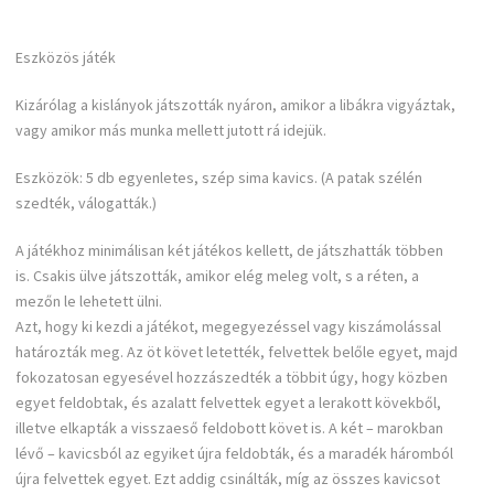
Eszközös játék
Kizárólag a kislányok játszották nyáron, amikor a libákra vigyáztak,
vagy amikor más munka mellett jutott rá idejük.
Eszközök: 5 db egyenletes, szép sima kavics. (A patak szélén
szedték, válogatták.)
A játékhoz minimálisan két játékos kellett, de játszhatták többen
is. Csakis ülve játszották, amikor elég meleg volt, s a réten, a
mezőn le lehetett ülni.
Azt, hogy ki kezdi a játékot, megegyezéssel vagy kiszámolással
határozták meg. Az öt követ letették, felvettek belőle egyet, majd
fokozatosan egyesével hozzászedték a többit úgy, hogy közben
egyet feldobtak, és azalatt felvettek egyet a lerakott kövekből,
illetve elkapták a visszaeső feldobott követ is. A két – marokban
lévő – kavicsból az egyiket újra feldobták, és a maradék háromból
újra felvettek egyet. Ezt addig csinálták, míg az összes kavicsot