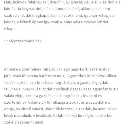
Fiúk, leányok felállnak az udvaron. Egy gyerek kiáll eléjük és dobja a
labdát. Ha lánynak dobja és azt mondja
Ilon*
, akkor annak nem
szabad a labdát megkapni, ha fiú nevet mond, gyorsan elkapja a
labdát. A fiúknál éppen így: csak a leány névre szabad labdát
elkapni.
* helyettesítendő név
A földre a gyermekek felrajzolnak egy nagy kört, a méretét a
játékosok létszáma határozza meg. A gyerekek kettesével állnak
fel. Aki elől áll, az a ló, a háta megett lévő, a gazda. A gazdák
felülnek a lovakra, és labdát dobálnak összevissza egymásnak. Ha
valaki elejti, akkor a gazdák mind leugrálnak a lovakról és
szertefutnak. Valamelyik ló felkapja a labdát és a szaladók után
dobja, ha eltalál valakit, akkor ők lesznek a gazdák, ha nem, akkor
lovak maradnak. A lovaknak, ha labda kerül hozzájuk, csak a kör
széléig szabad futniok.