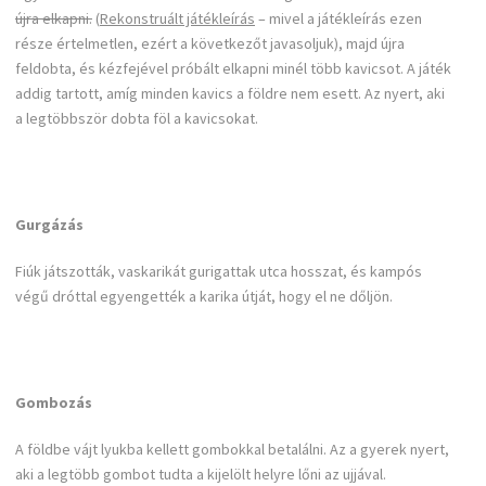
újra elkapni.
(
Rekonstruált játékleírás
– mivel a játékleírás ezen
része értelmetlen, ezért a következőt javasoljuk), majd újra
feldobta, és kézfejével próbált elkapni minél több kavicsot. A játék
addig tartott, amíg minden kavics a földre nem esett. Az nyert, aki
a legtöbbször dobta föl a kavicsokat.
Gurgázás
Fiúk játszották, vaskarikát gurigattak utca hosszat, és kampós
végű dróttal egyengették a karika útját, hogy el ne dőljön.
Gombozás
A földbe vájt lyukba kellett gombokkal betalálni. Az a gyerek nyert,
aki a legtöbb gombot tudta a kijelölt helyre lőni az ujjával.