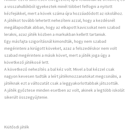
a visszahullókból igyekeztek minél többet felfogni a nyitott
kézfejükkel, mert a kövek száma újra hozzáadódott az iskolához.
A játékot tovább lehetett nehezíteni azzal, hogy a kezdésnél
megállapodtak abban, hogy az elkapott kavicsokat nem szabad
lerakni, azaz játék közben a markukban kellett tartaniuk.
Egy másfajta szigorításnál kimondták, hogy nem szabad
megérinteni a kirúgott köveket, azaz a felszedéskor nem volt
szabad megérinteni a másik követ, mert a játék joga úgy a
következő játékosé lett.
A következő nehezítés a bal kéz volt. Mivel a bal kézzel csak
nagyon kevesen tudták a leírt játékmozzanatokat megcsinálni, a
játéknak ezt a változatát csak a leggyakorlottabbak játszották.
A játék győztese minden esetben az volt, akinek a legtöbb iskolát
sikerült összegyűjtenie.
Kiütősdi játék