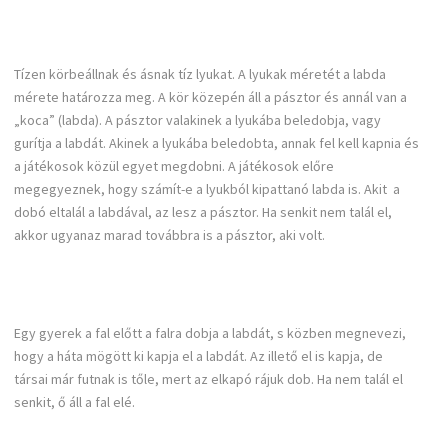
Tízen körbeállnak és ásnak tíz lyukat. A lyukak méretét a labda
mérete határozza meg. A kör közepén áll a pásztor és annál van a
„koca” (labda). A pásztor valakinek a lyukába beledobja, vagy
gurítja a labdát. Akinek a lyukába beledobta, annak fel kell kapnia és
a játékosok közül egyet megdobni. A játékosok előre
megegyeznek, hogy számít-e a lyukból kipattanó labda is. Akit a
dobó eltalál a labdával, az lesz a pásztor. Ha senkit nem talál el,
akkor ugyanaz marad továbbra is a pásztor, aki volt.
Egy gyerek a fal előtt a falra dobja a labdát, s közben megnevezi,
hogy a háta mögött ki kapja el a labdát. Az illető el is kapja, de
társai már futnak is tőle, mert az elkapó rájuk dob. Ha nem talál el
senkit, ő áll a fal elé.