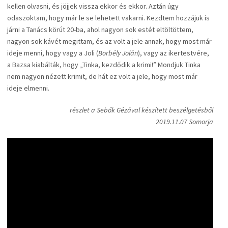
kellen olvasni, és jöjjek vissza ekkor és ekkor. Aztán úgy
odaszoktam, hogy már le se lehetett vakarni. Kezdtem hozzájuk is
járni a Tanács körút 20-ba, ahol nagyon sok estét eltöltöttem,
nagyon sok kávét megittam, és az volt a jele annak, hogy most már
ideje menni, hogy vagy a Joli (
Borbély Jolán
), vagy az ikertestvére,
a Bazsa kiabálták, hogy „Tinka, kezdődik a krimi!” Mondjuk Tinka
nem nagyon nézett krimit, de hát ez volt a jele, hogy most már
ideje elmenni.
részlet a Sebők Gézával készített beszélgetésből
2019.11.07 Somorja