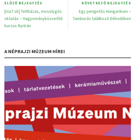
ELŐZŐ BEJEGYZÉS
KÖVETKEZŐ BEJEGYZÉS
[ma7.sk] Teltházas, mosolygós
Egy pengetős Hungarikum –
oktatás – Hagyományközvetítő
Tamburás találkozó Délvidéken
kurzus Nyitrán
A NÉPRAJZI MÚZEUM HÍREI