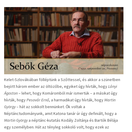
Kelet-Szlovákiában fölléptünk a Szőttessel, és akkor a szünetben
bejött három ember az öltözőbe, egyiket úgy hívták, hogy
Lányi
Ágoston
– lehet, hogy Komáromból már ismertük – a másikat úgy
hívták, hogy
Pesovár Ernő
, a harmadikat úgy hívták, hogy
Martin
György
– hát az sokkolt bennünket. Ők voltak a
Néptánctudományunk, amit Katona tanár úr úgy definiált, hogy a
Martin György
a néptánc-kutatás Kodály Zoltánja és Bartók Bélája
egy személyben. Hát az tényleg sokkoló volt, hogy ezek az