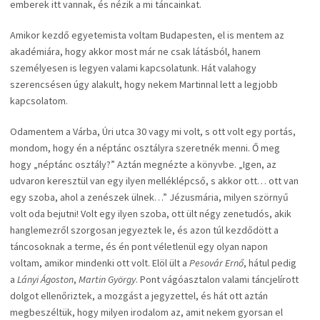
emberek itt vannak, és nézik a mi táncainkat.
Amikor kezdő egyetemista voltam Budapesten, el is mentem az
akadémiára, hogy akkor most már ne csak látásból, hanem
személyesen is legyen valami kapcsolatunk. Hát valahogy
szerencsésen úgy alakult, hogy nekem Martinnal lett a legjobb
kapcsolatom.
Odamentem a Várba, Úri utca 30 vagy mi volt, s ott volt egy portás,
mondom, hogy én a néptánc osztályra szeretnék menni. Ő meg
hogy „néptánc osztály?” Aztán megnézte a könyvbe. „Igen, az
udvaron keresztül van egy ilyen melléklépcső, s akkor ott… ott van
egy szoba, ahol a zenészek ülnek…” Jézusmária, milyen szörnyű
volt oda bejutni! Volt egy ilyen szoba, ott ült négy zenetudós, akik
hanglemezről szorgosan jegyeztek le, és azon túl kezdődött a
táncosoknak a terme, és én pont véletlenül egy olyan napon
voltam, amikor mindenki ott volt. Elöl ült a
Pesovár Ernő
, hátul pedig
a
Lányi Ágoston
,
Martin György
. Pont vágóasztalon valami táncjelírott
dolgot ellenőriztek, a mozgást a jegyzettel, és hát ott aztán
megbeszéltük, hogy milyen irodalom az, amit nekem gyorsan el