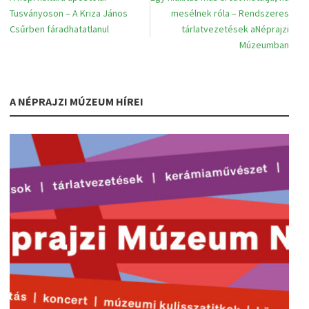
Tusványoson – A Kriza János
mesélnek róla – Rendszeres
Csűrben fáradhatatlanul
tárlatvezetések aNéprajzi
Múzeumban
A NÉPRAJZI MÚZEUM HÍREI