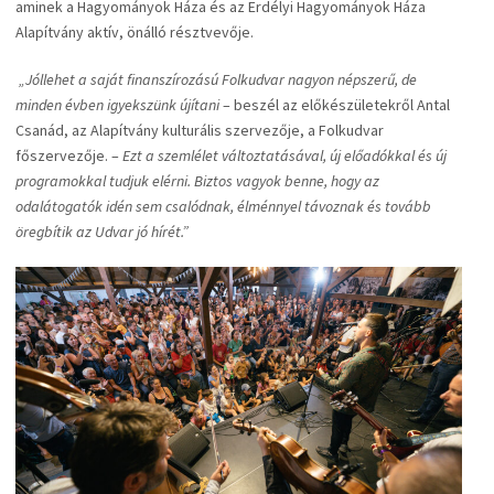
aminek a Hagyományok Háza és az Erdélyi Hagyományok Háza
Alapítvány aktív, önálló résztvevője.
„Jóllehet a saját finanszírozású Folkudvar nagyon népszerű, de
minden évben igyekszünk újítani
– beszél az előkészületekről Antal
Csanád, az Alapítvány kulturális szervezője, a Folkudvar
főszervezője. –
Ezt a szemlélet változtatásával, új előadókkal és új
programokkal tudjuk elérni. Biztos vagyok benne, hogy az
odalátogatók idén sem csalódnak, élménnyel távoznak és tovább
öregbítik az Udvar jó hírét.”