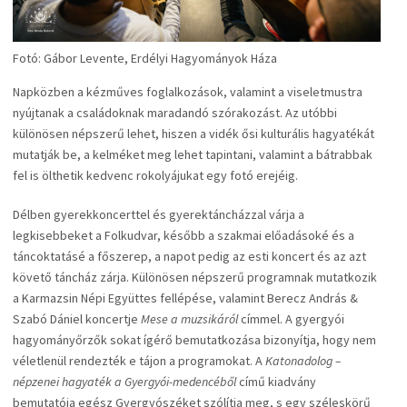
Fotó: Gábor Levente, Erdélyi Hagyományok Háza
Napközben a kézműves foglalkozások, valamint a viseletmustra
nyújtanak a családoknak maradandó szórakozást. Az utóbbi
különösen népszerű lehet, hiszen a vidék ősi kulturális hagyatékát
mutatják be, a kelméket meg lehet tapintani, valamint a bátrabbak
fel is ölthetik kedvenc rokolyájukat egy fotó erejéig.
Délben gyerekkoncerttel és gyerektáncházzal várja a
legkisebbeket a Folkudvar, később a szakmai előadásoké és a
táncoktatásé a főszerep, a napot pedig az esti koncert és az azt
követő táncház zárja. Különösen népszerű programnak mutatkozik
a Karmazsin Népi Együttes fellépése, valamint Berecz András &
Szabó Dániel koncertje
Mese a muzsikáról
címmel. A gyergyói
hagyományőrzők sokat ígérő bemutatkozása bizonyítja, hogy nem
véletlenül rendezték e tájon a programokat. A
Katonadolog –
népzenei hagyaték a Gyergyói-medencéből
című kiadvány
bemutatója egész Gyergyószéket szólítja meg, s egy széleskörű