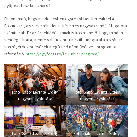
gyűjtést tesz közkinccsé.
Elmondható, hogy minden évben egyre többen keresik fel a
Folkudvart, a szervezők idén is kétezres nagyságrendű látogatóra
számítanak. Ez az érdeklődés annak is köszönhető, hogy minden
vendég – korra, nemre való tekintet nélkül – megtalálja a számára
vonzó, érdeklődésének megfelelő népművészeti programot.
Információ:
https://egyfeszt.ro/folkudvar-program/
Fotó: Gábor Levente, Erdélyi
Fotó: Gábor Levente, Erdélyi
Hagyományok Háza
Hagyományok Háza
Fotó: Gábor Levente, Erdélyi
Fotó: Gábor Levente, Erdélyi