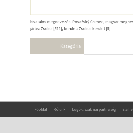
hivatalos megnevezés: Považský Chlmec, magyar megnevezé
járás: Zsolna [511], kerület: Zsolnai kerület [5]
Kategória
Főoldal
Rólunk
Logók, szakmai partnerség
Elérhe