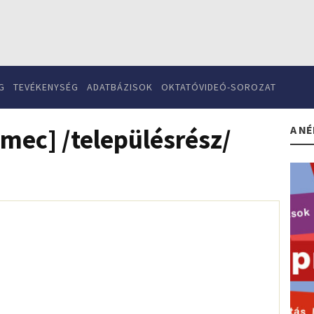
G
TEVÉKENYSÉG
ADATBÁZISOK
OKTATÓVIDEÓ-SOROZAT
A NÉ
mec] /településrész/