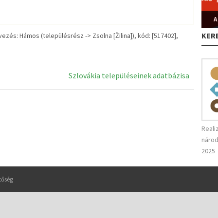
A
KER
s: Hámos (településrész -> Zsolna [Žilina]), kód: [517402],
Szlovákia településeinek adatbázisa
Reali
národ
2025
tőség