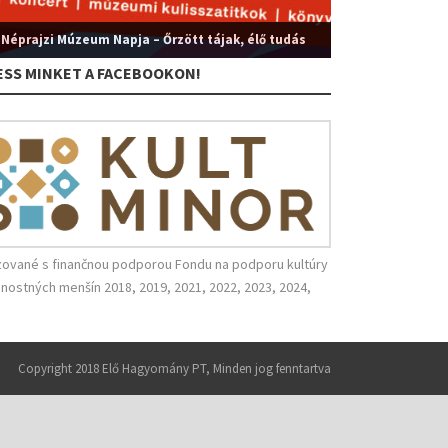
 Néprajzi Múzeum Napja – Őrzött tájak, élő tudás
ESS MINKET A FACEBOOKON!
zované s finančnou podporou Fondu na podporu kultúry
nostných menšín 2018, 2019, 2021, 2022, 2023, 2024,
Copyright 2018 Elő Hagyomány PT, Minden jog fenntartva