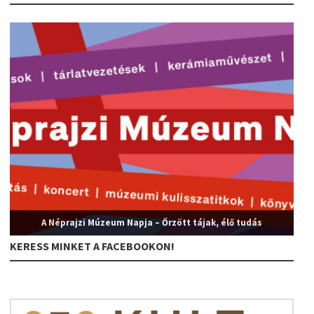
A Néprajzi Múzeum Napja – Őrzött tájak, élő tudás
KERESS MINKET A FACEBOOKON!