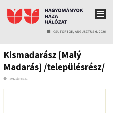
CSÜTÖRTÖK, AUGUSZTUS 6, 2026
Kismadarász [Malý
Madarás] /településrész/
2012 április 21.