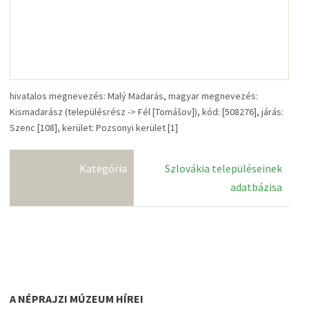
hivatalos megnevezés: Malý Madarás, magyar megnevezés:
Kismadarász (településrész -> Fél [Tomášov]), kód: [508276], járás:
Szenc [108], kerület: Pozsonyi kerület [1]
Kategória
Szlovákia településeinek
adatbázisa
A NÉPRAJZI MÚZEUM HÍREI