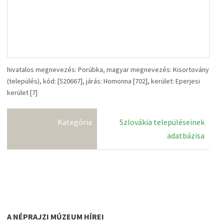
hivatalos megnevezés: Porúbka, magyar megnevezés: Kisortovány
(település), kód: [520667], járás: Homonna [702], kerület: Eperjesi
kerület [7]
Kategória
Szlovákia településeinek
adatbázisa
A NÉPRAJZI MÚZEUM HÍREI