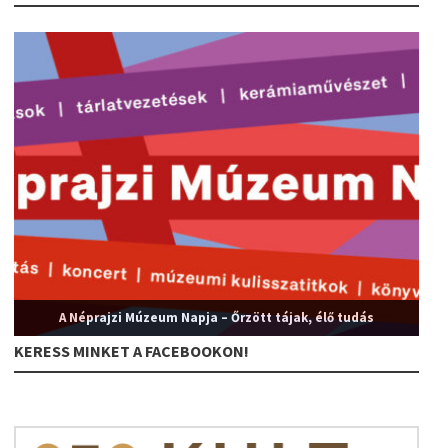
A Néprajzi Múzeum Napja – Őrzött tájak, élő tudás
KERESS MINKET A FACEBOOKON!