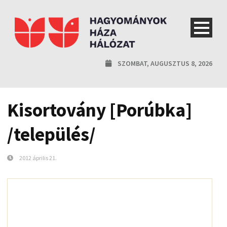
SZOMBAT, AUGUSZTUS 8, 2026
Kisortovány [Porúbka]
/település/
2012 április 21.