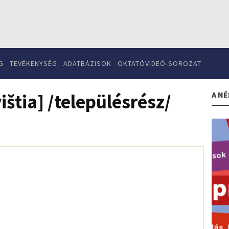
G
TEVÉKENYSÉG
ADATBÁZISOK
OKTATÓVIDEÓ-SOROZAT
A NÉ
štia] /településrész/