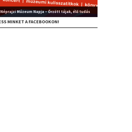
 Néprajzi Múzeum Napja – Őrzött tájak, élő tudás
ESS MINKET A FACEBOOKON!