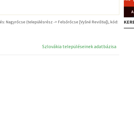
A
KER
: Nagyrőcse (településrész -> Felsőrőcse [Vyšné Revištia]), kód:
Szlovákia településeinek adatbázisa