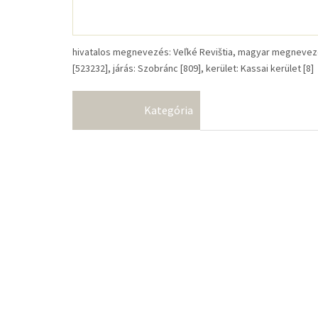
hivatalos megnevezés: Veľké Revištia, magyar megnevezés
[523232], járás: Szobránc [809], kerület: Kassai kerület [8]
Kategória