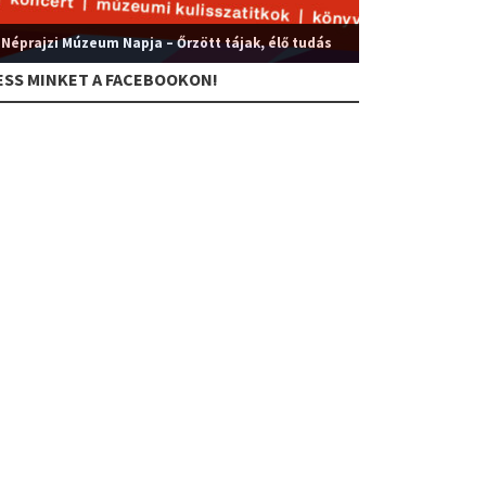
 Néprajzi Múzeum Napja – Őrzött tájak, élő tudás
ESS MINKET A FACEBOOKON!