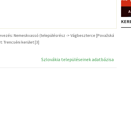
A
KER
vezés: Nemeskvassó (településrész -> Vágbeszterce [Považská
t: Trencséni kerület [3]
Szlovákia településeinek adatbázisa