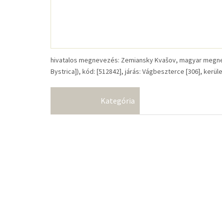
hivatalos megnevezés: Zemiansky Kvašov, magyar megne
Bystrica]), kód: [512842], járás: Vágbeszterce [306], kerüle
Kategória