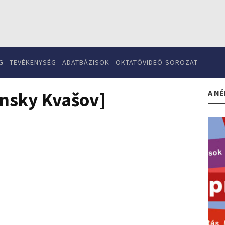
G
TEVÉKENYSÉG
ADATBÁZISOK
OKTATÓVIDEÓ-SOROZAT
A NÉ
nsky Kvašov]