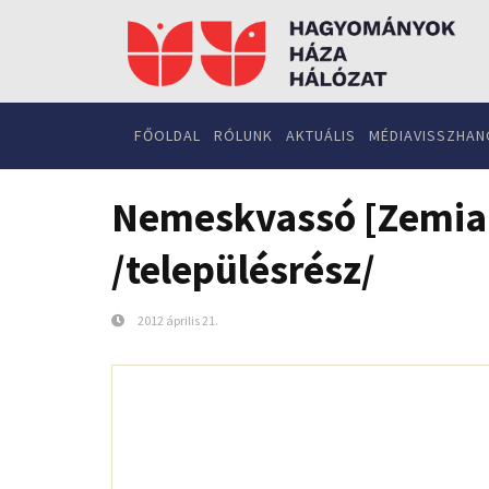
FŐOLDAL
RÓLUNK
AKTUÁLIS
MÉDIAVISSZHAN
Nemeskvassó [Zemia
/településrész/
2012 április 21.