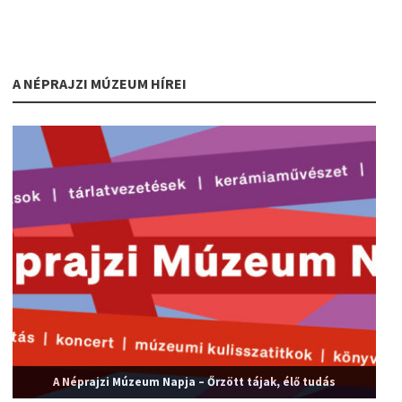
A NÉPRAJZI MÚZEUM HÍREI
A Néprajzi Múzeum Napja – Őrzött tájak, élő tudás