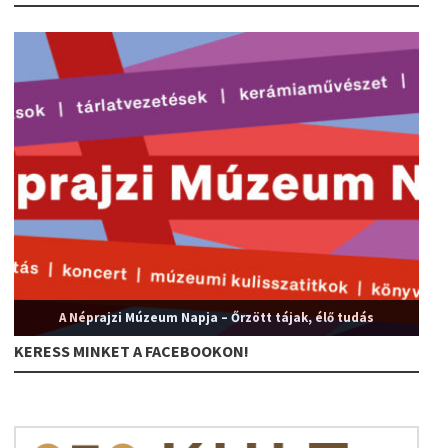
A Néprajzi Múzeum Napja – Őrzött tájak, élő tudás
KERESS MINKET A FACEBOOKON!