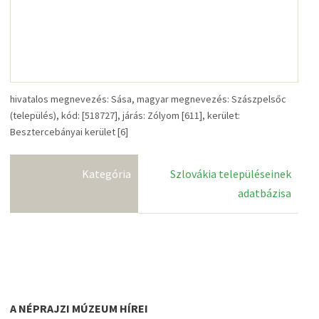
hivatalos megnevezés: Sása, magyar megnevezés: Szászpelsőc
(település), kód: [518727], járás: Zólyom [611], kerület:
Besztercebányai kerület [6]
Kategória
Szlovákia településeinek
adatbázisa
A NÉPRAJZI MÚZEUM HÍREI