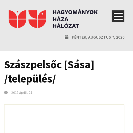
PÉNTEK, AUGUSZTUS 7, 2026
Szászpelsőc [Sása]
/település/
2012 április 21.