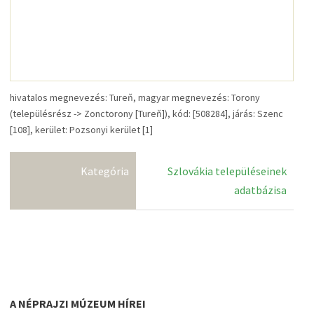
hivatalos megnevezés: Tureň, magyar megnevezés: Torony
(településrész -> Zonctorony [Tureň]), kód: [508284], járás: Szenc
[108], kerület: Pozsonyi kerület [1]
Kategória
Szlovákia településeinek
adatbázisa
A NÉPRAJZI MÚZEUM HÍREI