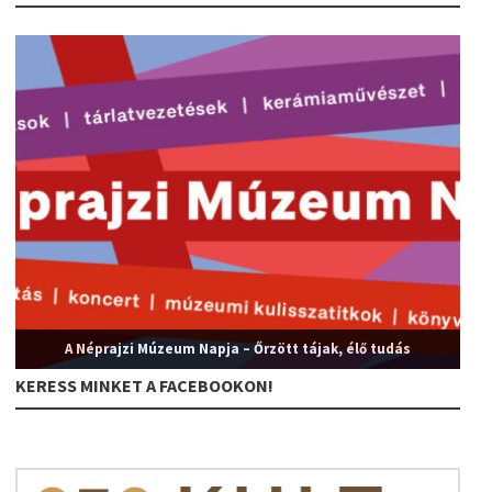
A Néprajzi Múzeum Napja – Őrzött tájak, élő tudás
KERESS MINKET A FACEBOOKON!