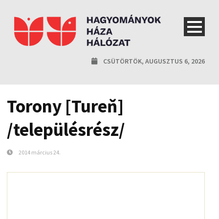
CSÜTÖRTÖK, AUGUSZTUS 6, 2026
Torony [Tureň]
/településrész/
2014 március 24.