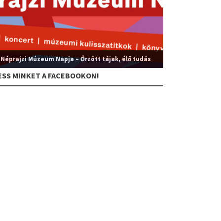
 Néprajzi Múzeum Napja – Őrzött tájak, élő tudás
ESS MINKET A FACEBOOKON!