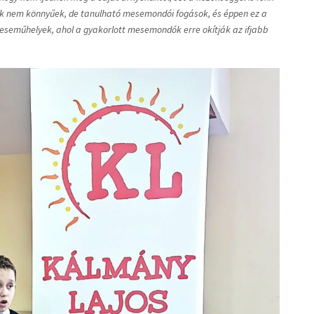
nek nem könnyűek, de tanulható mesemondói fogások, és éppen ez a
eseműhelyek, ahol a gyakorlott mesemondók erre okítják az ifjabb