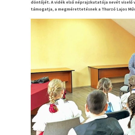
döntőjét. A vidék első néprajzkutatója nevét visel
támogatja, a megmérettetésnek a Thurzó Lajos Műv