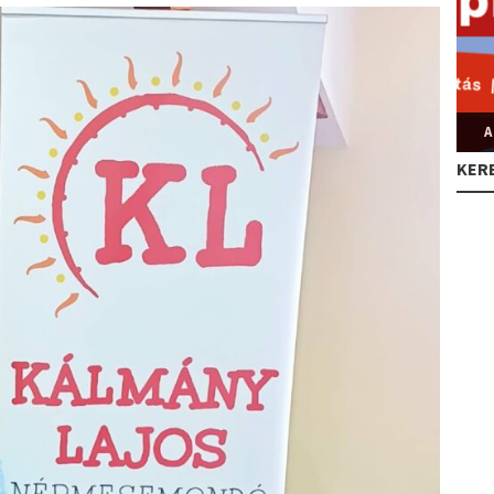
A
KER