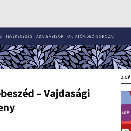
G
TEVÉKENYSÉG
ADATBÁZISOK
OKTATÓVIDEÓ-SOROZAT
A NÉ
beszéd – Vajdasági
eny