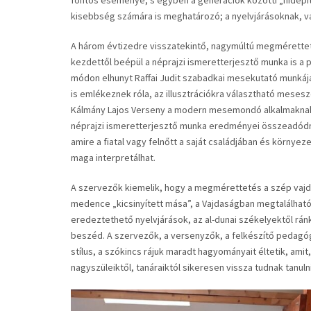
fontos eseménye, s egyben a generációk közötti „hídépíté
kisebbség számára is meghatározó; a nyelvjárásoknak, val
A három évtizedre visszatekintő, nagymúltú megmérettet
kezdettől beépül a néprajzi ismeretterjesztő munka is a
módon elhunyt Raffai Judit szabadkai mesekutató munkáját
is emlékeznek róla, az illusztrációkra választható meses
Kálmány Lajos Verseny a modern mesemondó alkalmaknak,
néprajzi ismeretterjesztő munka eredményei összeadódna
amire a fiatal vagy felnőtt a saját családjában és körny
maga interpretálhat.
A szervezők kiemelik, hogy a megmérettetés a szép vajdas
medence „kicsinyített mása”, a Vajdaságban megtalálható
eredeztethető nyelvjárások, az al-dunai székelyektől rán
beszéd. A szervezők, a versenyzők, a felkészítő pedagógu
stílus, a szókincs rájuk maradt hagyományait éltetik, ami
nagyszüleiktől, tanáraiktól sikeresen vissza tudnak tanulni