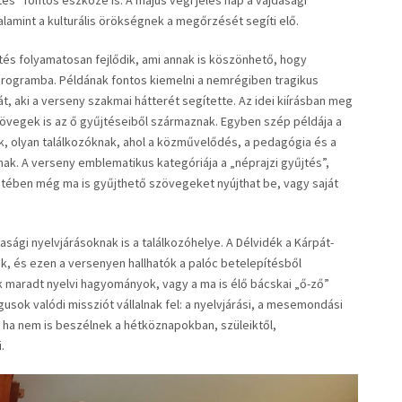
s” fontos eszköze is. A május végi jeles nap a vajdasági
amint a kulturális örökségnek a megőrzését segíti elő.
és folyamatosan fejlődik, ami annak is köszönhető, hogy
 programba. Példának fontos kiemelni a nemrégiben tragikus
, aki a verseny szakmai hátterét segítette. Az idei kiírásban meg
zövegek is az ő gyűjtéseiből származnak. Egyben szép példája a
 olyan találkozóknak, ahol a közművelődés, a pedagógia és a
k. A verseny emblematikus kategóriája a „néprajzi gyűjtés”,
ezetében még ma is gyűjthető szövegeket nyújthat be, vagy saját
ági nyelvjárásoknak is a találkozóhelye. A Délvidék a Kárpát-
k, és ezen a versenyen hallhatók a palóc betelepítésből
k maradt nyelvi hagyományok, vagy a ma is élő bácskai „ő-ző”
sok valódi missziót vállalnak fel: a nyelvjárási, a mesemondási
t, ha nem is beszélnek a hétköznapokban, szüleiktől,
.