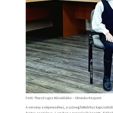
Fotó: Thurzó Lajos Művelődési – Oktatási Központ
A verseny a népmeséhez, a szövegfolklórhoz kapcsoló