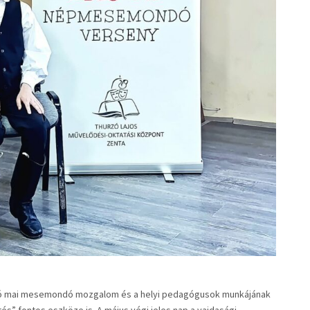
dó mai mesemondó mozgalom és a helyi pedagógusok munkájának