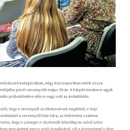
művészeti kategóriában, négy korcsoportban mérik össze
ntőjébe jutott versenyzők május 30-án. A Kárpát-medence egyik
ális próbatételére idén is nagy volt az érdeklődés.
abb, hogy a versenyzők az életkoruknak megfelelő, a helyi
ondolatait a versenyről Dala Sára, az Intézmény szakmai
Fontos, hogy a szöveget a résztvevők lehetőleg ne szóról-szóra
hogy nem ijednek meg a saját árnyékuktól, sőt a közönséggel is fenn