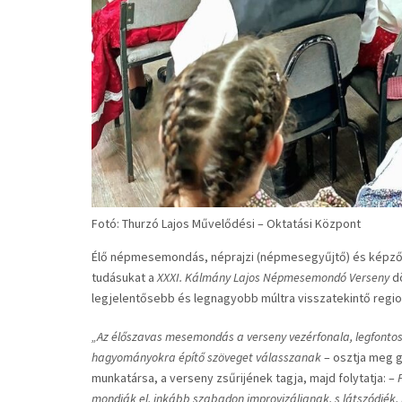
Fotó: Thurzó Lajos Művelődési – Oktatási Központ
Élő népmesemondás, néprajzi (népmesegyűjtő) és képző
tudásukat a
XXXI. Kálmány Lajos Népmesemondó Verseny
dö
legjelentősebb és legnagyobb múltra visszatekintő region
„Az élőszavas mesemondás a verseny vezérfonala, legfontos
hagyományokra építő szöveget válasszanak
– osztja meg g
munkatársa, a verseny zsűrijének tagja, majd folytatja: –
mondják el, inkább szabadon improvizáljanak, s látszódjék, 