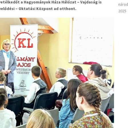
ő vetélkedőt a Hagyományok Háza Hálózat – Vajdaság is
národ
elődési – Oktatási Központ ad otthont.
2025