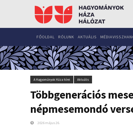
FŐOLDAL
RÓLUNK
AKTUÁLIS
MÉDIAVISSZHAN
A Hagyományok Háza hírei
Aktuális
Többgenerációs mese
népmesemondó vers
2026 május 26.