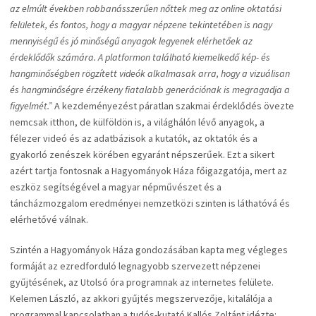
az elmúlt években robbanásszerűen nőttek meg az online oktatási
felületek, és fontos, hogy a magyar népzene tekintetében is nagy
mennyiségű és jó minőségű anyagok legyenek elérhetőek az
érdeklődők számára. A platformon található kiemelkedő kép- és
hangminőségben rögzített videók alkalmasak arra, hogy a vizuálisan
és hangminőségre érzékeny fiatalabb generációnak is megragadja a
figyelmét.”
A kezdeményezést páratlan szakmai érdeklődés övezte
nemcsak itthon, de külföldön is, a világhálón lévő anyagok, a
félezer videó és az adatbázisok a kutatók, az oktatók és a
gyakorló zenészek körében egyaránt népszerűek. Ezt a sikert
azért tartja fontosnak a Hagyományok Háza főigazgatója, mert az
eszköz segítségével a magyar népművészet és a
táncházmozgalom eredményei nemzetközi szinten is láthatóvá és
elérhetővé válnak.
Szintén a Hagyományok Háza gondozásában kapta meg végleges
formáját az ezredforduló legnagyobb szervezett népzenei
gyűjtésének, az Utolsó óra programnak az internetes felülete.
Kelemen László, az akkori gyűjtés megszervezője, kitalálója a
programmal kapcsolatban a tudós-kutató Kallós Zoltánt idézte: