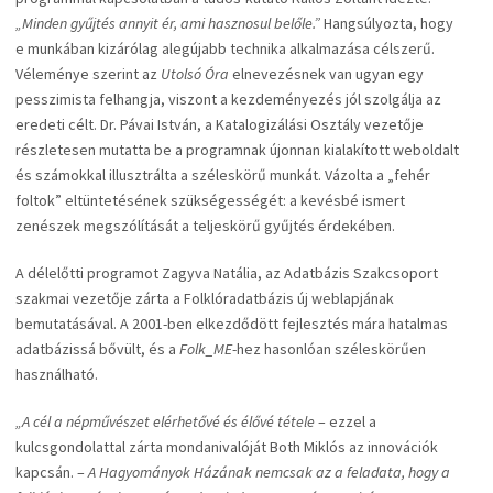
„Minden gyűjtés annyit ér, ami hasznosul belőle.”
Hangsúlyozta, hogy
e munkában kizárólag alegújabb technika alkalmazása célszerű.
Véleménye szerint az
Utolsó Óra
elnevezésnek van ugyan egy
pesszimista felhangja, viszont a kezdeményezés jól szolgálja az
eredeti célt. Dr. Pávai István, a Katalogizálási Osztály vezetője
részletesen mutatta be a programnak újonnan kialakított weboldalt
és számokkal illusztrálta a széleskörű munkát. Vázolta a „fehér
foltok” eltüntetésének szükségességét: a kevésbé ismert
zenészek megszólítását a teljeskörű gyűjtés érdekében.
A délelőtti programot Zagyva Natália, az Adatbázis Szakcsoport
szakmai vezetője zárta a Folklóradatbázis új weblapjának
bemutatásával. A 2001-ben elkezdődött fejlesztés mára hatalmas
adatbázissá bővült, és a
Folk_ME
-hez hasonlóan széleskörűen
használható.
„A cél a népművészet elérhetővé és élővé tétele
– ezzel a
kulcsgondolattal zárta mondanivalóját Both Miklós az innovációk
kapcsán. –
A Hagyományok Házának nemcsak az a feladata, hogy a