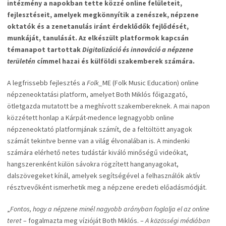
intézmény a napokban tette közzé online felületeit,
fejlesztéseit, amelyek megkönnyítik a zenészek, népzene
oktatók és a zenetanulás iránt érdeklődők fejlődését,
munkáját, tanulását. Az elkészült platformok kapcsán
témanapot tartottak
Digitalizáció és innováció a népzene
területén
címmel hazai és külföldi szakemberek számára.
A legfrissebb fejlesztés a
Folk_
ME (Folk Music Education) online
népzeneoktatási platform, amelyet Both Miklós főigazgató,
ötletgazda mutatott be a meghívott szakembereknek. A mai napon
közzétett honlap a Kárpát-medence legnagyobb online
népzeneoktató platformjának számít, de a feltöltött anyagok
számát tekintve benne van a világ élvonalában is. A mindenki
számára elérhető netes tudástár kiváló minőségű videókat,
hangszerenként külön sávokra rögzített hanganyagokat,
dalszövegeket kínál, amelyek segítségével a felhasználók aktív
résztvevőként ismerhetik meg a népzene eredeti előadásmódját.
„
Fontos, hogy a népzene minél nagyobb arányban foglalja el az online
teret
– fogalmazta meg vízióját Both Miklós. –
A közösségi médiában