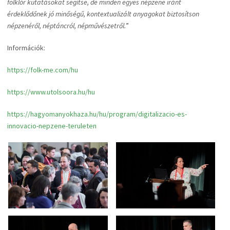
folklór kutatásokat segítse, de minden egyes népzene iránt
érdeklődőnek jó minőségű, kontextualizált anyagokat biztosítson
népzenéről, néptáncról, népművészetről.
”
Információk:
https://folk-me.com/hu
https://www.utolsoora.hu/hu
https://hagyomanyokhaza.hu/hu/program/digitalizacio-es-
innovacio-nepzene-teruleten