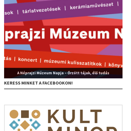
A Néprajzi Múzeum Napja – Őrzött tájak, élő tudás
KERESS MINKET A FACEBOOKON!