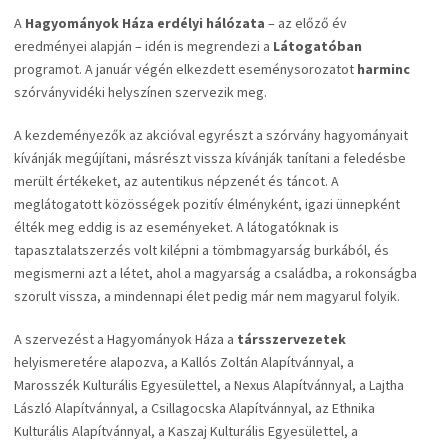
A
Hagyományok Háza erdélyi hálózata
– az előző év
eredményei alapján – idén is megrendezi a
Látogatóban
programot. A január végén elkezdett eseménysorozatot
harminc
szórványvidéki helyszínen szervezik meg.
A kezdeményezők az akcióval egyrészt a szórvány hagyományait
kívánják megújítani, másrészt vissza kívánják tanítani a feledésbe
merült értékeket, az autentikus népzenét és táncot. A
meglátogatott közösségek pozitív élményként, igazi ünnepként
élték meg eddig is az eseményeket. A látogatóknak is
tapasztalatszerzés volt kilépni a tömbmagyarság burkából, és
megismerni azt a létet, ahol a magyarság a családba, a rokonságba
szorult vissza, a mindennapi élet pedig már nem magyarul folyik.
A szervezést a Hagyományok Háza a
társszervezetek
helyismeretére alapozva, a Kallós Zoltán Alapítvánnyal, a
Marosszék Kulturális Egyesülettel, a Nexus Alapítvánnyal, a Lajtha
László Alapítvánnyal, a Csillagocska Alapítvánnyal, az Ethnika
Kulturális Alapítvánnyal, a Kaszaj Kulturális Egyesülettel, a