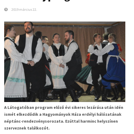
2019 március 22.
A Látogatóban program előző évi sikeres lezárása után idén
ismét elkezdődik a
Hagyományok Háza erdélyi hálózatának
néptánc-rendezvénysorozata. Ezúttal harminc helyszínen
szerveznek találkozót.