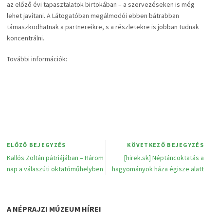
az előző évi tapasztalatok birtokában – a szervezéseken is még
lehet javítani. A Látogatóban megálmodói ebben bátrabban
támaszkodhatnak a partnereikre, s a részletekre is jobban tudnak
koncentrálni.
További információk:
ELŐZŐ BEJEGYZÉS
KÖVETKEZŐ BEJEGYZÉS
Kallós Zoltán pátriájában – Három
[hirek.sk] Néptáncoktatás a
nap a válaszúti oktatóműhelyben
hagyományok háza égisze alatt
A NÉPRAJZI MÚZEUM HÍREI