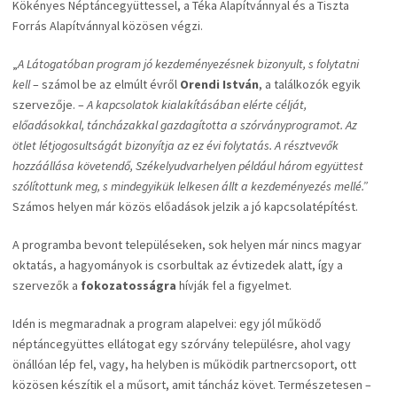
Kökényes Néptáncegyüttessel, a Téka Alapítvánnyal és a Tiszta
Forrás Alapítvánnyal közösen végzi.
„
A Látogatóban program jó kezdeményezésnek bizonyult, s folytatni
kell
– számol be az elmúlt évről
Orendi István
, a találkozók egyik
szervezője. –
A kapcsolatok kialakításában elérte célját,
előadásokkal, táncházakkal gazdagította a szórványprogramot. Az
ötlet létjogosultságát bizonyítja az ez évi folytatás. A résztvevők
hozzáállása követendő, Székelyudvarhelyen például három együttest
szólítottunk meg, s mindegyikük lelkesen állt a kezdeményezés mellé.”
Számos helyen már közös előadások jelzik a jó kapcsolatépítést.
A programba bevont településeken, sok helyen már nincs magyar
oktatás, a hagyományok is csorbultak az évtizedek alatt, így a
szervezők a
fokozatosságra
hívják fel a figyelmet.
Idén is megmaradnak a program alapelvei: egy jól működő
néptáncegyüttes ellátogat egy szórvány településre, ahol vagy
önállóan lép fel, vagy, ha helyben is működik partnercsoport, ott
közösen készítik el a műsort, amit táncház követ. Természetesen –