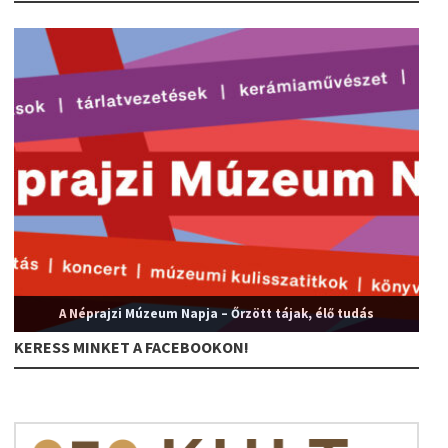
A Néprajzi Múzeum Napja – Őrzött tájak, élő tudás
KERESS MINKET A FACEBOOKON!