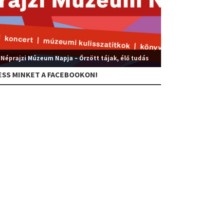
 Néprajzi Múzeum Napja – Őrzött tájak, élő tudás
ESS MINKET A FACEBOOKON!