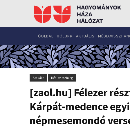
FŐOLDAL
RÓLUNK
AKTUÁLIS
MÉDIAVISSZHAN
Aktuális
Médiavisszhang
[zaol.hu] Félezer ré
Kárpát-medence egyi
népmesemondó vers