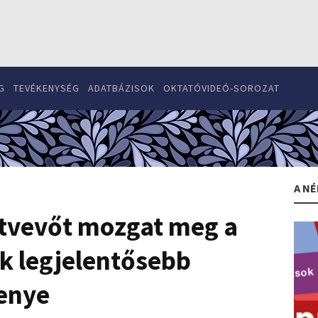
G
TEVÉKENYSÉG
ADATBÁZISOK
OKTATÓVIDEÓ-SOROZAT
A NÉ
sztvevőt mozgat meg a
k legjelentősebb
enye