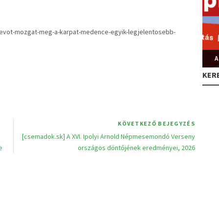
ztvevot-mozgat-meg-a-karpat-medence-egyik-legjelentosebb-
A
KER
KÖVETKEZŐ BEJEGYZÉS
[csemadok.sk] A XVI. Ipolyi Arnold Népmesemondó Verseny
e
országos döntőjének eredményei, 2026