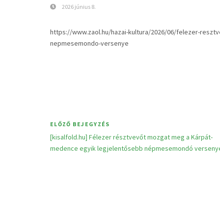
2026 június 8.
https://www.zaol.hu/hazai-kultura/2026/06/felezer-res
nepmesemondo-versenye
ELŐZŐ BEJEGYZÉS
[kisalfold.hu] Félezer résztvevőt mozgat meg a Kárpát-
medence egyik legjelentősebb népmesemondó verseny