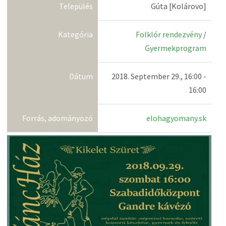
Település
Gúta [Kolárovo]
Kategória
Folklór rendezvény
/
Gyermekprogram
Dátum
2018. September 29., 16:00 -
16:00
Forrás, adományozó
elohagyomany.sk