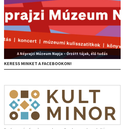
A Néprajzi Múzeum Napja – Őrzött tájak, élő tudás
KERESS MINKET A FACEBOOKON!