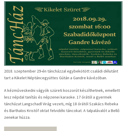
2018. szeptember 29-én táncházzal egybekötött családi délutánt
tart a Kikelet Néptáncegyüttes Gútán a Gandre kávézóban.
A kézműveskedni vágyók szüreti koszorút készíthetnek, emellett
lesz népdal tanítás és népzenei karaoke. 17 órától a gyermek
táncházat Langschadl Virág vezeti, míg 18 órától Szakács Rebeka
és Barthalos Kristóf oktat felvidéki táncokat. A talpalávalót a Bellő
zenekar húzza.